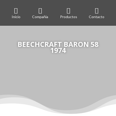




Inicio
Compañía
Productos
Contacto
BEECHCRAFT BARON 58
1974