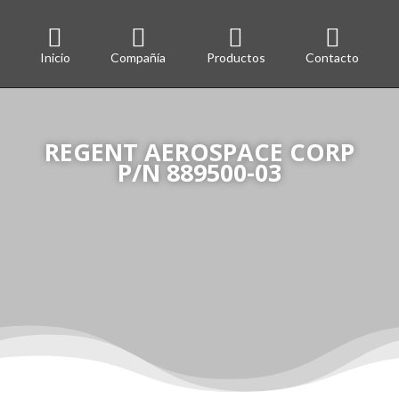




Inicio
Compañía
Productos
Contacto
REGENT AEROSPACE CORP
P/N 889500-03